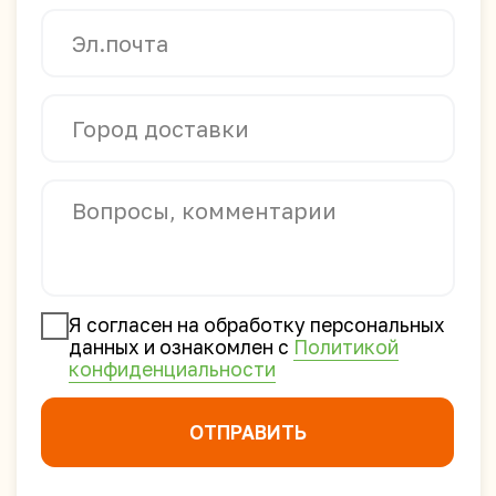
Контакты
Каталог
Лапша и рис быстрого
приготовления
Баклея
Жевательные резинки
Зефир и мармелад
Соевое мясо и чипсы
Напитки
Семечки и арахис