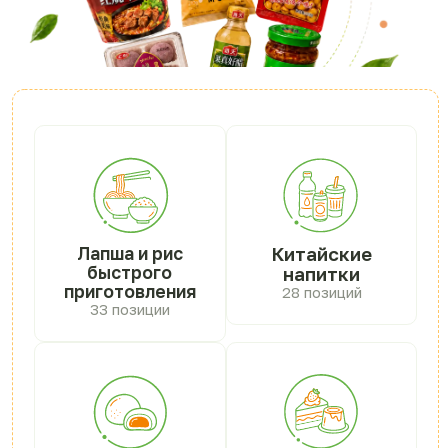
Лапша и рис
Китайские
быстрого
напитки
приготовления
28 позиций
33 позиции
Моти
Китайские
23 позиции
сладости
89 позиций
Семечки
Бакалея
и арахис
54 позиции
25 позиций