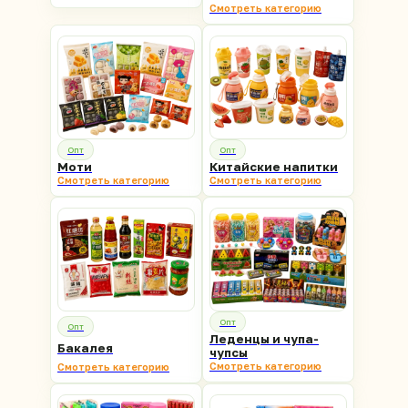
Смотреть категорию
Опт
Опт
Моти
Китайские напитки
Смотреть категорию
Смотреть категорию
Я согласен на обработку персональных
Опт
Опт
данных и ознакомлен с
Политикой
Леденцы и чупа-
конфиденциальности
Бакалея
чупсы
Смотреть категорию
Смотреть категорию
ОТПРАВИТЬ