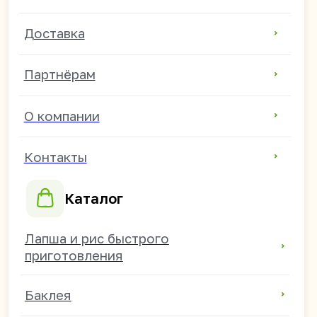
690003 г. Владивосток,
ул. Верхнепортовая
78В, офис 21-2А
Оптовые поставки из Китая в
Россию, Казахстан, Узбекистан,
Киргизию, Таджикистан,
Армению, Грузию, Южную Осетию,
ДНР, ЛНР, Запорожскую и