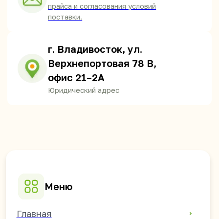
Китайские напитки для магазинов
+7 914 685-89-46
mikhail.s@china-foods.ru
WhasApp
Режим работы:
ПН - ПТ 9:00-18:00
(часовой пояс: Владивосток)
СБ - ВС — выходные.
Получить прайс