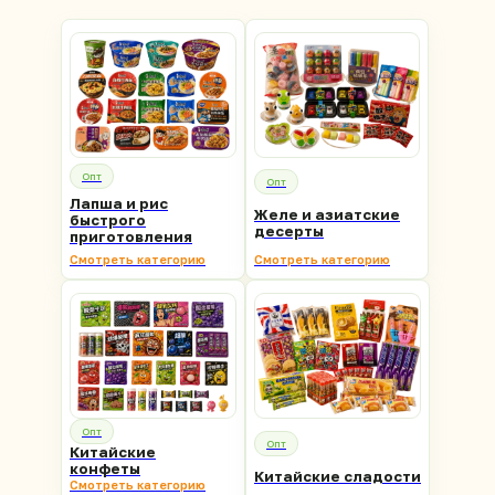
Опт
Опт
Лапша и рис
Желе и азиатские
быстрого
десерты
приготовления
Смотреть категорию
Смотреть категорию
Опт
Опт
Китайские
Оставьте заявку
конфеты
Китайские сладости
Смотреть категорию