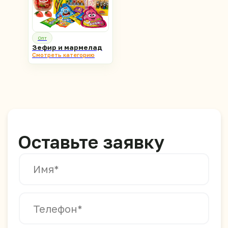
г. Владивосток, ул.
Верхнепортовая 78 В,
офис 21–2А
Опт
Юридический адрес
Зефир и мармелад
Смотреть категорию
Меню
Главная
Доставка
Партнёрам
О компании