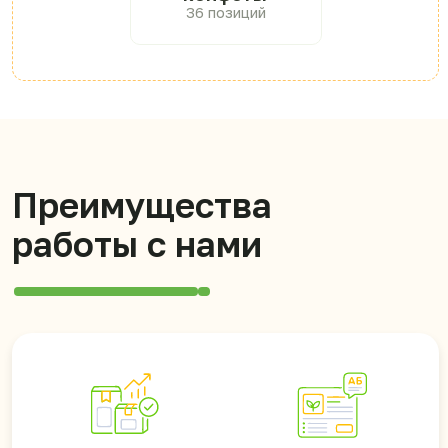
Ходовые
Описание на
позиции
русском
В ассортименте –
Подробное описание
только самые
каждой позиции в
ходовые позиции
разделе «Каталог»
Сумма
Юрлица и
заказа
физлица
Минимальная
Работаем с
сумма заказа от
компаниями, ИП
10,000 ₽
и частными
покупателями