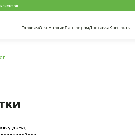
 клиентов
Главная
О компании
Партнёрам
Доставка
Контакты
ов
тки
ов у дома,
маркетплейсов.