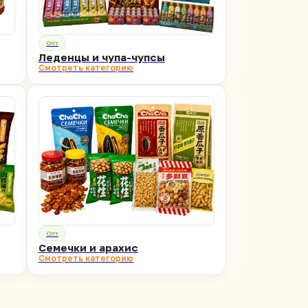
Опт
Леденцы и чупа-чупсы
Смотреть категорию
Опт
Семечки и арахис
Смотреть категорию