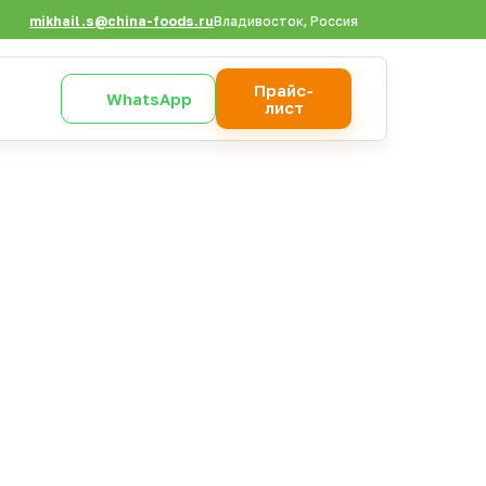
mikhail.s@china-foods.ru
Владивосток, Россия
Прайс-
WhatsApp
лист