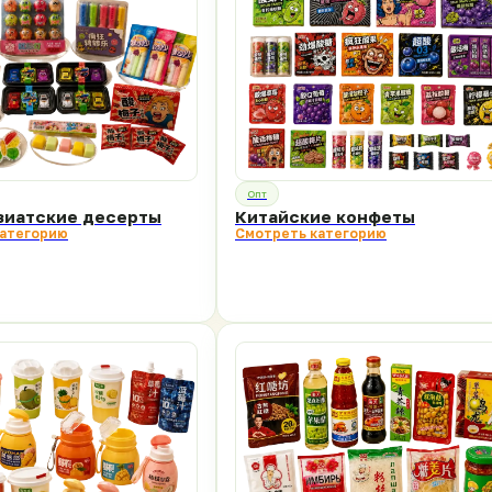
Опт
зиатские десерты
Китайские конфеты
категорию
Смотреть категорию