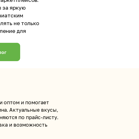
 за яркую
азиатским
лять не только
вление для
лог
и оптом и помогает
на. Актуальные вкусы,
няются по прайс-листу.
вка и возможность