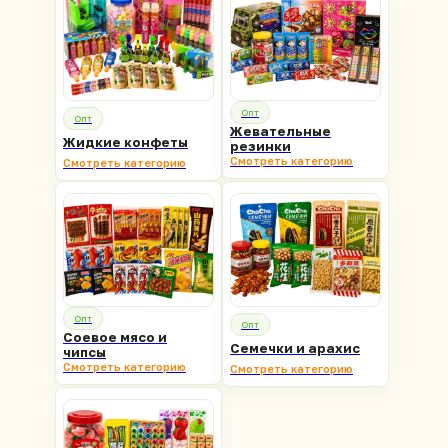
Опт
Опт
Жевательные
Жидкие конфеты
резинки
Смотреть категорию
Смотреть категорию
Оставьте заявку
Опт
Опт
Соевое мясо и
Семечки и арахис
чипсы
Смотреть категорию
Смотреть категорию