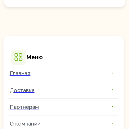
Баклея
Жевательные резинки
Зефир и мармелад
Соевое мясо и чипсы
Напитки
Семечки и арахис
Сладости
Жидкие конфеты
Популярные направления
Азиатские продукты оптом