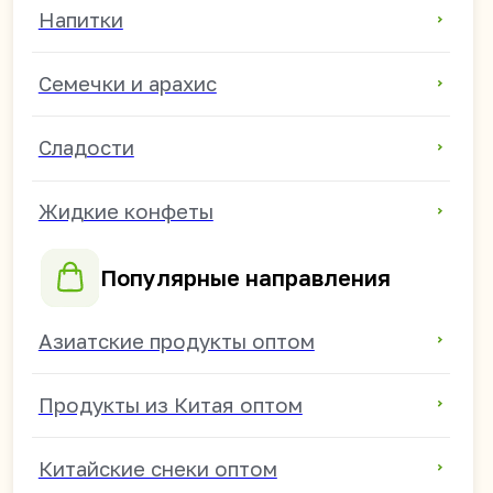
WhasApp
Режим работы:
ПН - ПТ 9:00-18:00
(часовой пояс: Владивосток)
СБ - ВС — выходные.
Получить прайс