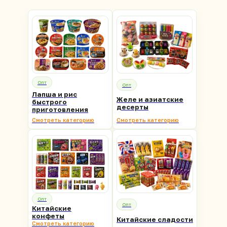
Опт
Опт
Лапша и рис
Желе и азиатские
быстрого
десерты
приготовления
Смотреть категорию
Смотреть категорию
Опт
Опт
Китайские
конфеты
Китайские сладости
Смотреть категорию