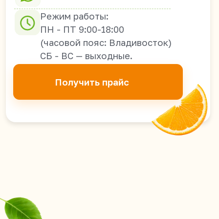
© 2026 YumYumAsia
Сайт разработан в iT-Wizards