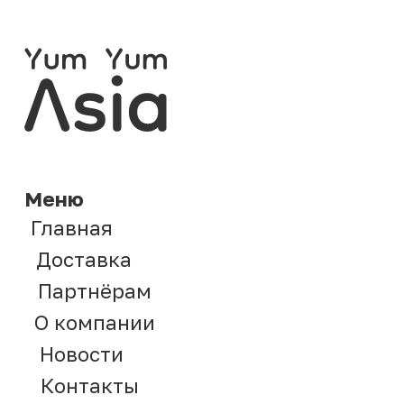
Лапша и рис быстрого
приготовления
Мясо соевое и чипсы
Напитки
Семечки и арахис
Сладости
Соусы
Популярные направления
Азиатские продукты оптом
Продукты из Китая оптом
Токпокки и рисовые клецки
оптом
Китайская лапша оптом