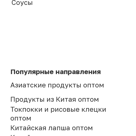
Telegram
Режим работы: с пн по
пт 9.00 — 18.00, сб-вс —
выходные
Получить прайс-лист
690 003 г. Владивосток,
ул. Верхнепортовая 78 В,
офис 21−2А
Китайские продукты. Оптовые
поставки продуктов из Китая
в Россию и страны СНГ
Политика конфиденциальности