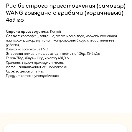
Рис быстрого приготовления (самовар)
WANG говядина с грибами (коричневый)
459 гр
Страна производитель:
Китай
Состав:
картофель, говядина, соевое масло, вода, морковь, томатная
паста, соль, сахар, глутамат натрия, соевый соус, специи, пищевые
добавки,
Возможно содержание ГМО
Энергетическая и пищевая ценность на 100гр:
1549кДж
Белки-7,5гр, Жиры- 1,1гр, Углеводы-81,3гр
Хранить в сухом прохладном месте.
Дата изготовления:
см. на упаковке
Срок годности:
12 мес
Продукт готов к употреблению
Меню
Главная
Доставка