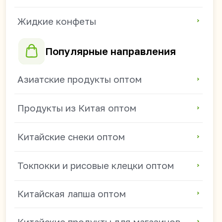
Китайские продукты для магазинов
Продукты из Китая для HoReCa
Китайские напитки для магазинов
+7 914 685-89-46
mikhail.s@china-foods.ru
WhasApp
Режим работы:
ПН - ПТ 9:00-18:00
(часовой пояс: Владивосток)
СБ - ВС — выходные.
Получить прайс