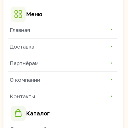
Партнёрам
О компании
Контакты
Каталог
Лапша и рис быстрого
приготовления
Баклея
Жевательные резинки
Зефир и мармелад
Соевое мясо и чипсы
Напитки