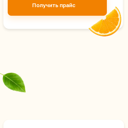
Киргизию, Таджикистан,
Армению, Грузию, Южную Осетию,
ДНР, ЛНР, Запорожскую и
Херсонскую области.
Политика конфиденциальности
© 2026 YumYumAsia
Сайт разработан в iT-Wizards