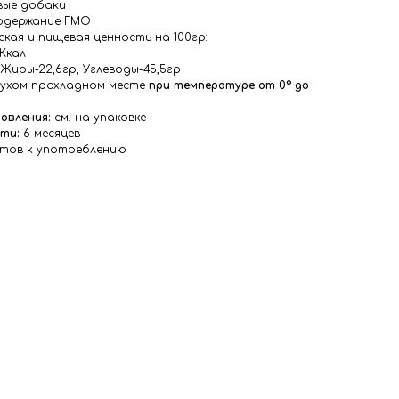
вые добаки
одержание ГМО
кая и пищевая ценность на 100гр:
4Ккал
, Жиры-22,6гр, Углеводы-45,5гр
сухом прохладном месте
при температуре от 0° до
овления:
см. на упаковке
сти:
6 месяцев
тов к употреблению