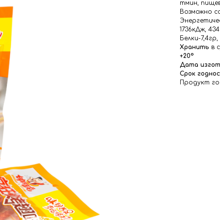
тмин, пище
Возможно с
Энергетичес
1736кДж, 43
Белки-7,4гр
Хранить
в 
+20°
Дата изгот
Срок годно
Продукт го