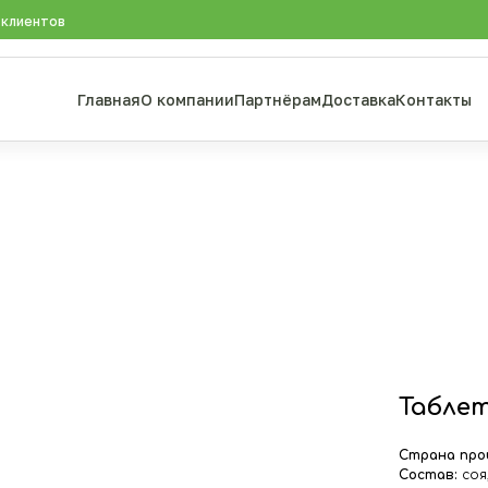
 клиентов
Главная
О компании
Партнёрам
Доставка
Контакты
Табле
Страна про
Состав:
соя