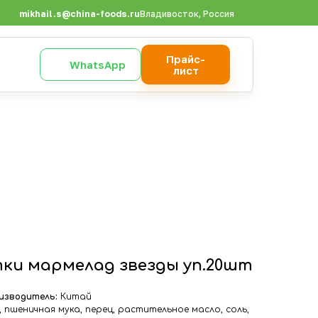
mikhail.s@china-foods.ru
Владивосток, Россия
Прайс-
WhatsApp
лист
тки мармелад звезды уп.20шт
изводитель:
Китай
, пшеничная мука, перец, растительное масло, соль,