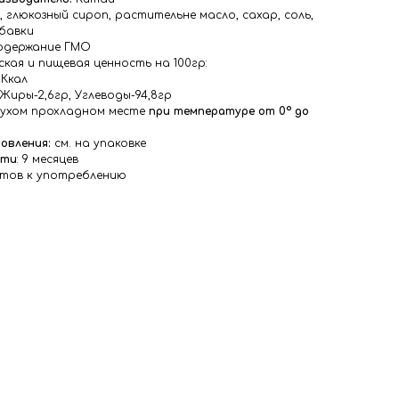
, глюкозный сироп, растительне масло, сахар, соль,
бавки
одержание ГМО
кая и пищевая ценность на 100гр:
2Ккал
, Жиры-2,6гр, Углеводы-94,8гр
сухом прохладном месте
при температуре от 0° до
овления:
см. на упаковке
сти
: 9 месяцев
тов к употреблению