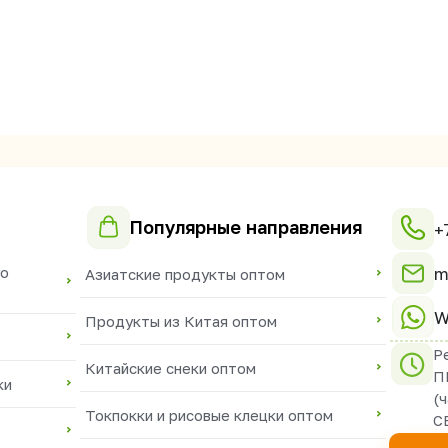
Популярные направления
+
m
го
Азиатские продукты оптом
W
Продукты из Китая оптом
Р
Китайские снеки оптом
П
ки
(
Токпокки и рисовые клецки оптом
С