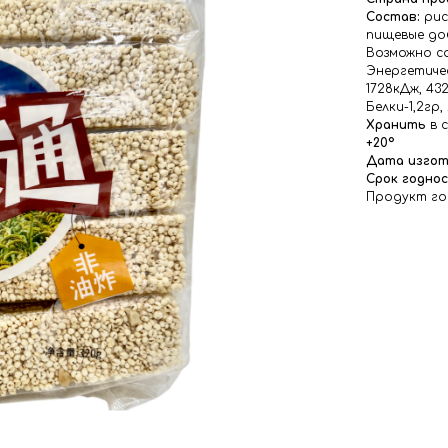
Состав:
рис
пищевые до
Возможно с
Энергетичес
1728кДж, 43
Белки-1,2гр
Хранить
в 
+20°
Дата изгот
Срок годно
Продукт го