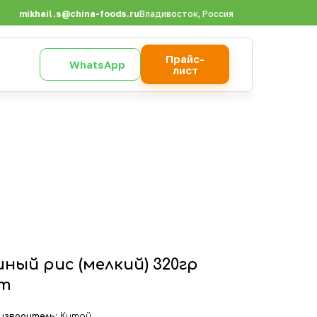
mikhail.s@china-foods.ru
Владивосток, Россия
Прайс-
WhatsApp
лист
ный рис (мелкий) 320гр
шт
изводитель:
Китай