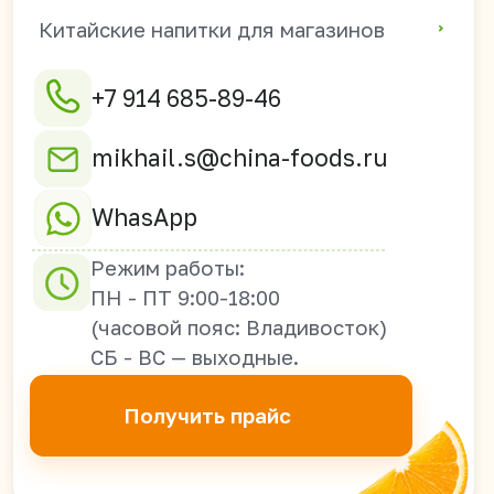
690003 г. Владивосток,
ул. Верхнепортовая
78В, офис 21-2А
Оптовые поставки из Китая в
Россию, Казахстан, Узбекистан,
Киргизию, Таджикистан,
Армению, Грузию, Южную Осетию,
ДНР, ЛНР, Запорожскую и