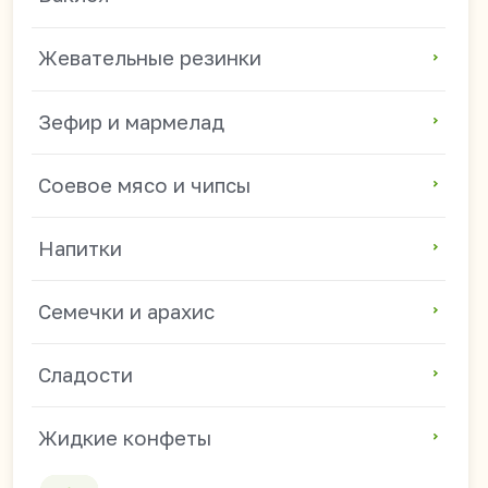
Сладости
Жидкие конфеты
Популярные направления
Азиатские продукты оптом
Продукты из Китая оптом
Китайские снеки оптом
Токпокки и рисовые клецки оптом
Китайская лапша оптом
Китайские продукты для магазинов
Продукты из Китая для HoReCa