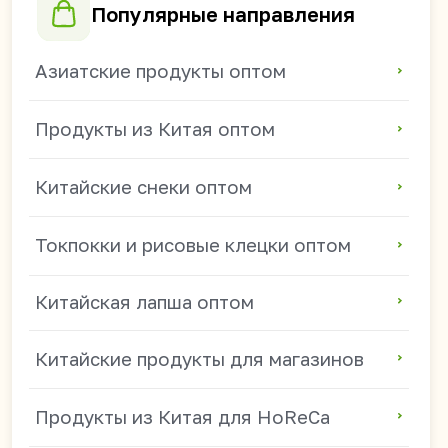
Китайские напитки для магазинов
+7 914 685-89-46
mikhail.s@china-foods.ru
WhasApp
Режим работы:
ПН - ПТ 9:00-18:00
(часовой пояс: Владивосток)
СБ - ВС — выходные.
Получить прайс