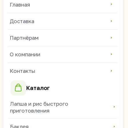
Контакты
Каталог
Лапша и рис быстрого
приготовления
Баклея
Жевательные резинки
Зефир и мармелад
Соевое мясо и чипсы
Напитки
Семечки и арахис