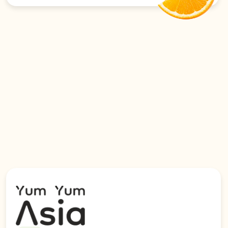
Херсонскую области.
Политика конфиденциальности
© 2026 YumYumAsia
Сайт разработан в iT-Wizards