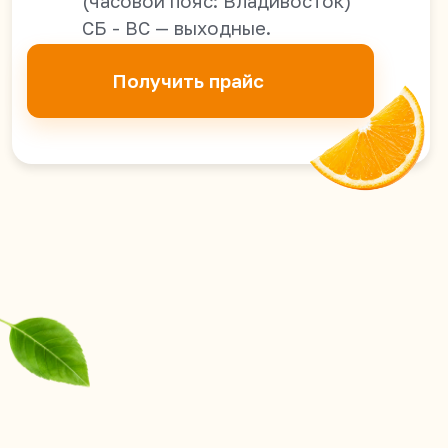
78В, офис 21-2А
Оптовые поставки из Китая в
Россию, Казахстан, Узбекистан,
Киргизию, Таджикистан,
Армению, Грузию, Южную Осетию,
ДНР, ЛНР, Запорожскую и
Херсонскую области.
Политика конфиденциальности
© 2026 YumYumAsia
Сайт разработан в iT-Wizards