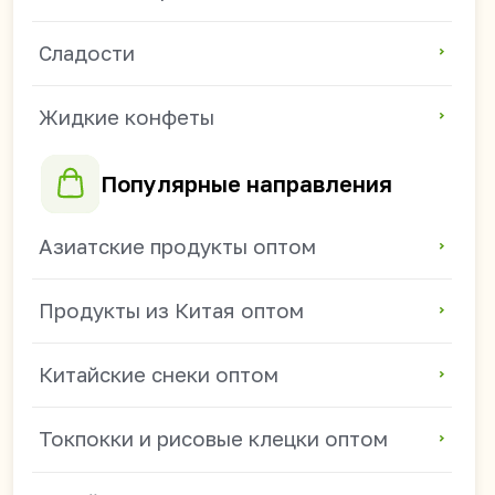
Китайская лапша оптом
Китайские продукты для магазинов
Продукты из Китая для HoReCa
Китайские напитки для магазинов
+7 914 685-89-46
mikhail.s@china-foods.ru
WhasApp
Режим работы:
ПН - ПТ 9:00-18:00
(часовой пояс: Владивосток)
СБ - ВС — выходные.
Получить прайс