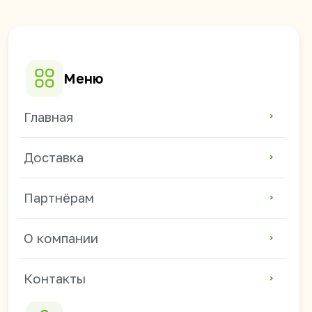
Доставка
Партнёрам
О компании
Контакты
Каталог
Лапша и рис быстрого
приготовления
Баклея
Жевательные резинки
Зефир и мармелад
Соевое мясо и чипсы