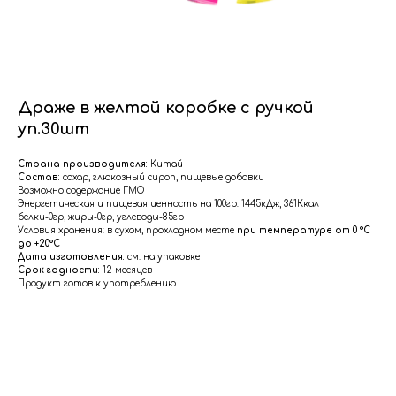
Драже в желтой коробке с ручкой
уп.30шт
Страна производителя:
Китай
Состав:
сахар, глюкозный сироп, пищевые добавки
Возможно содержание ГМО
Энергетическая и пищевая ценность на 100гр: 1445кДж, 361Ккал
белки-0гр, жиры-0гр, углеводы-85гр
Условия хранения: в сухом, прохладном месте
при температуре от 0 °C
до +20°С
Дата изготовления:
см. на упаковке
Срок годности:
12 месяцев
Продукт готов к употреблению
Меню
Главная