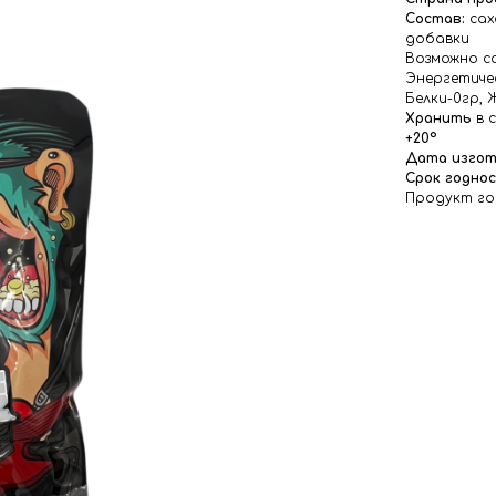
Состав:
сах
добавки
Возможно с
Энергетичес
Белки-0гр, 
Хранить
в 
+20°
Дата изгот
Срок годнос
Продукт го