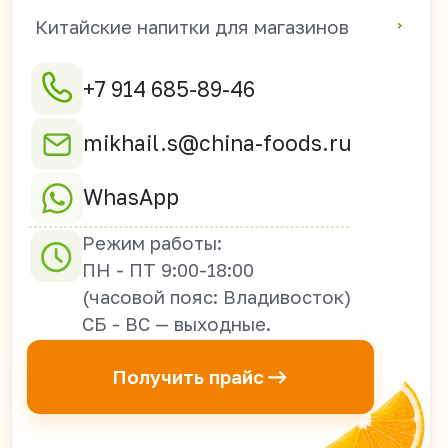
690003 г. Владивосток,
ул. Верхнепортовая
78В, офис 21-2А
Оптовые поставки из Китая в
Россию, Казахстан, Узбекистан,
Киргизию, Таджикистан,
Армению, Грузию, Южную Осетию,
ДНР, ЛНР, Запорожскую и