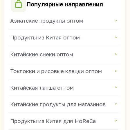
Китайские напитки для магазинов
+7 914 685-89-46
mikhail.s@china-foods.ru
WhasApp
Режим работы:
ПН - ПТ 9:00-18:00
(часовой пояс: Владивосток)
СБ - ВС — выходные.
Получить прайс