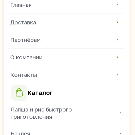
Контакты
Каталог
Лапша и рис быстрого
приготовления
Баклея
Жевательные резинки
Зефир и мармелад
Соевое мясо и чипсы
Напитки
Семечки и арахис