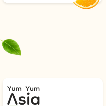
Херсонскую области.
Политика конфиденциальности
© 2026 YumYumAsia
Сайт разработан в iT-Wizards