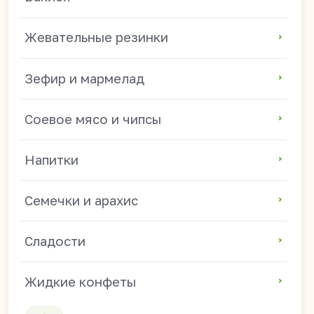
Сладости
Жидкие конфеты
Популярные направления
Азиатские продукты оптом
Продукты из Китая оптом
Китайские снеки оптом
Токпокки и рисовые клецки оптом
Китайская лапша оптом
Китайские продукты для магазинов
Продукты из Китая для HoReCa