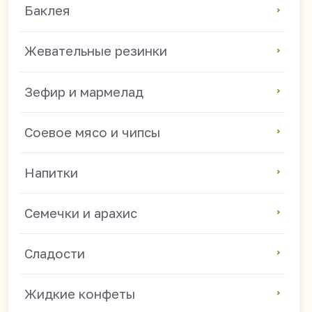
Сладости
Жидкие конфеты
Популярные направления
Азиатские продукты оптом
Продукты из Китая оптом
Китайские снеки оптом
Токпокки и рисовые клецки оптом
Китайская лапша оптом
Китайские продукты для магазинов
Продукты из Китая для HoReCa