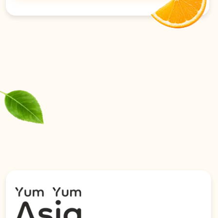
ДНР, ЛНР, Запорожскую и
Херсонскую области.
Политика конфиденциальности
© 2026 YumYumAsia
Сайт разработан в iT-Wizards