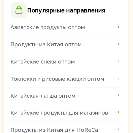
Китайские напитки для магазинов
+7 914 685-89-46
mikhail.s@china-foods.ru
WhasApp
Режим работы:
ПН - ПТ 9:00-18:00
(часовой пояс: Владивосток)
СБ - ВС — выходные.
Получить прайс