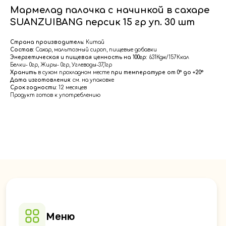
Мармелад палочка с начинкой в сахаре
SUANZUIBANG персик 15 гр уп. 30 шт
Страна производитель:
Китай
Состав:
Сахар, мальтозный сироп, пищевые добавки
Энергетическая и пищевая ценность на 100гр:
631Кдж/157Ккал
Белки- 0гр, Жиры- 0гр, Углеводы-37,1гр
Хранить
в сухом прохладном месте
при температуре от 0° до +20°
Дата изготовления:
см. на упаковке
Срок годности:
12 месяцев
Продукт готов к употреблению
Меню
Главная
Доставка
Партнёрам
О компании