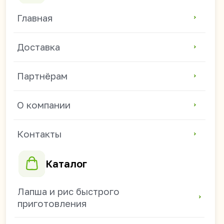
Контакты
Каталог
Лапша и рис быстрого
приготовления
Баклея
Жевательные резинки
Зефир и мармелад
Соевое мясо и чипсы
Напитки
Семечки и арахис