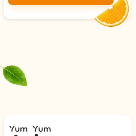
Армению, Грузию, Южную Осетию,
ДНР, ЛНР, Запорожскую и
Херсонскую области.
Политика конфиденциальности
© 2026 YumYumAsia
Сайт разработан в iT-Wizards