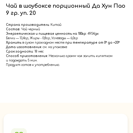
Чай в шоубоксе порционный Да Хун Пао
9 гр. уп. 20
Страна производитель:
Китай
Состав:
Чай черный
Энергетическая и пищевая ценность на 100гр:
495Кдж
Белки — 13,4гр, Жиры - 0,8гр, Углеводы — 6,0гр
Хранить
в сухом прохладном месте
при температуре от 0° до +20°
Дата изготовления:
см. на упаковке
Срок годности:
18 мес
Способ приготовления:
Несколько грамм чая залить кипятком
и подождать 5 мин.
Продукт готов к употреблению.
Меню
Главная
Доставка
Партнёрам