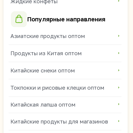
Продукты из Китая для HoReCa
Китайские напитки для магазинов
+7 914 685-89-46
mikhail.s@china-foods.ru
WhasApp
Режим работы:
ПН - ПТ 9:00-18:00
(часовой пояс: Владивосток)
СБ - ВС — выходные.
Получить прайс