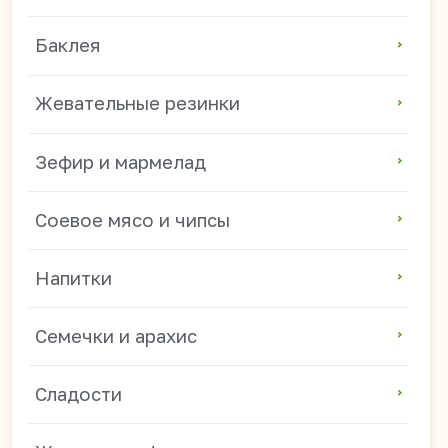
Семечки и арахис
Сладости
Жидкие конфеты
Популярные направления
Азиатские продукты оптом
Продукты из Китая оптом
Китайские снеки оптом
Токпокки и рисовые клецки оптом
Китайская лапша оптом
Китайские продукты для магазинов